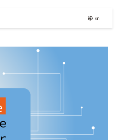
nes
En