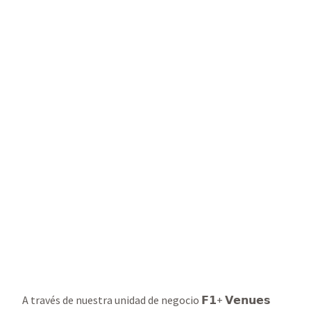
A través de nuestra unidad de negocio 𝗙𝟭+ 𝗩𝗲𝗻𝘂𝗲𝘀