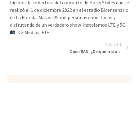
hicimos la cobertura del concierto de Harry Styles que se
realizó el 1 de diciembre 2022 en el estadio Bicentenario
de La Florida. Más de 25 mil personas conectadas y
disfrutando de un verdadero show. Instalamos LTE y 5G.
: DG Medios, F1+
SIGUIENTE
Open RAN: ¿De qué trata esta tecnología y qué sucede en América Latina?
CONTACTO
Déjanos tu consulta
Estamos atentos para darte la información que
necesites. Completa el formulario y te
responderemos a la brevedad.
Contactar